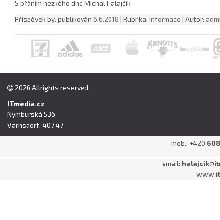
S přáním hezkého dne Michal Halajčík
Příspěvek byl publikován
6.6.2018
| Rubrika:
Informace
| Autor:
adm
2026 Allrights reserved.
ITmedia.cz
Nymburská 536
Varnsdorf, 407 47
mob.: +420
608
email:
halajcik
@
i
www.
i