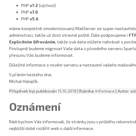
PHP
v7.2
(výchozí)
PHP
v7.0
PHP
v5.6
máme kompletně zmodernizovaný MailServer se super nastaviteln
administraci, takže už dost otravné poště. Dále podporujeme i
FTP
Explicitním šifrováním
, takže svá data můžete nahrávat s pocit
Postupně budeme migrovat Vaše data z původního serveru Sparta
přesunu Vás budeme informovat.
Důležité informace o novém serveru a nastavení vašeho mailovéh
S přáním hezkého dne,
Michal Halajčík.
Příspěvek byl publikován
15.10.2018
| Rubrika:
Informace
| Autor:
ad
Oznámení
Rádi bychom Vás informovali, že stránky jsou v průběhu rekonstr
nejbližší době rozšířit web o další informace.