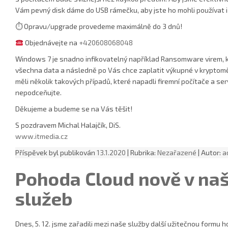
Vám pevný disk dáme do USB rámečku, aby jste ho mohli používat i
⏱ Opravu/upgrade provedeme maximálně do 3 dnů!
Objednávejte na
+420608068048
Windows 7 je snadno infikovatelný například Ransomware virem, k
všechna data a následně po Vás chce zaplatit výkupné v kryptom
měli několik takových případů, které napadli firemní počítače a se
nepodceňujte.
Děkujeme a budeme se na Vás těšit!
S pozdravem Michal Halajčík, DiS.
www.itmedia.cz
Příspěvek byl publikován
13.1.2020
| Rubrika:
Nezařazené
| Autor:
a
Pohoda Cloud nově v naš
služeb
Dnes, 5. 12. jsme zařadili mezi naše služby další užitečnou formu 