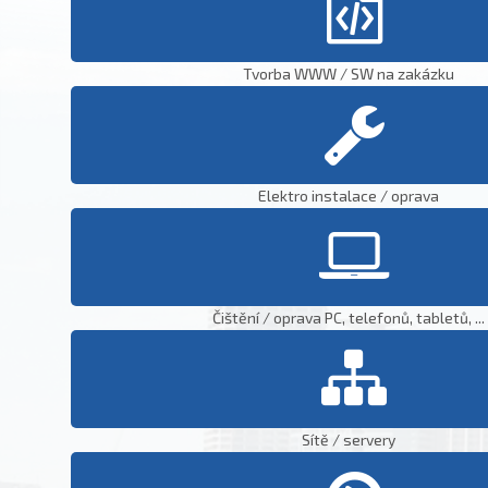
Tvorba WWW / SW na zakázku
Elektro instalace / oprava
Čištění / oprava PC, telefonů, tabletů, ...
Sítě / servery