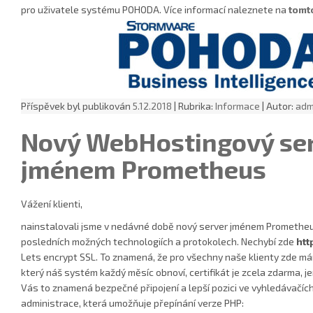
pro uživatele systému POHODA. Více informací naleznete na
tomt
Příspěvek byl publikován
5.12.2018
| Rubrika:
Informace
| Autor:
adm
Nový WebHostingový se
jménem Prometheus
Vážení klienti,
nainstalovali jsme v nedávné době nový server jménem Prometheu
posledních možných technologiích a protokolech. Nechybí zde
htt
Lets encrypt SSL. To znamená, že pro všechny naše klienty zde má
který náš systém každý měsíc obnoví, certifikát je zcela zdarma, j
Vás to znamená bezpečné připojení a lepší pozici ve vyhledávačích.
administrace, která umožňuje přepínání verze PHP: