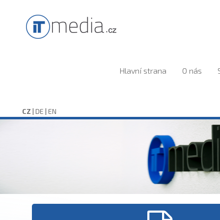
Hlavní strana
O nás
CZ
|
DE
|
EN