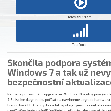
Televizní příjem
Telefonie
Skončila podpora systé
Windows 7 a tak už nevy
bezpečnostní aktualizac
Nabízíme profesionální upgrade na Windows 10 včetně povýšení l
7. Zajistíme diagnostiku počítače a navrhneme upgrade hardwaru.
brzdou bývá HDD pevný disk a tak jej stačí vyměnit za několika nás
s počítačem bude svižnější než kdykoli předtím. Aby jsme efektivně v