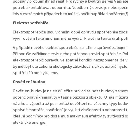
popsaný problém ihned řešit. Pro rychlý a kvalitní servis Vaší el
potřeba kontaktovat odborníka. Neodborný servis je nebezpečný
kdy v extrémních případech to může končit například požárem(!)
Elektrospotřebiče
Elektrospotřebiče jsou v dnešní době opravdu spotřebním zboží
vyvíjí, ovšem také mnohem méně vydrží. Právě na tento druh pot
V případě nového elektrospotřebiče zajistíme správné zapojení
Při poruše zařídíme servis nebo potřebnou revizi spotřebiče. Po
elektrospotřebič opravdu ve špatné kondici, nezapomeňte, že 
by měl být dle zákona ekologicky zlikvidován. Likvidací průmysl
spotřebičů poskytujeme.
Osvětlení budov
Osvětlení budov je nejen důležité pro viditelnost budovy samotn
potencionální kriminality v těsné blízkosti objektu. U nás může
návrhu a výpočtu až po montáž osvětlení na všechny typy budov
správné montáže osvětlení, je využití zkušeností a odbornosti tec
ideální podmínky pro dosáhnutí maximální efektivity svítivosti o
elektrické energie.