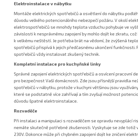
Elektroinstalace v nábytku
Montáže elektrických spotřebičů a osvětlení do nábytku podlé
důvodu velkého potencionálního nebezpečí požáru. V okolí elek
elektrospotřebičů se mnohdy teplota vzduchu pohybuje ve vyšš
závislosti k nesprávnému zapojení by mohlo dojít ke zkratu, což
k velkému neštěstí. Je potřeba brát na vědomí, že zvýšená teplot
spotřebičů přispívá k jejich předčasnému ukončení funkčnosti. 
spotřebičů vždy instalovat zkušený technik.
Kompletní instalace pro kuchyňské linky
Správné zapojení elektrických spotřebičů a osvícení pracovní des
pro bezpečnost Vaší domácnosti. Zde jsou přísnější pravidla než
spotřebičů v nábytku, protože v kuchyni většinou jsou využíván
které se podstatně více zahřívají a tím zvyšují možnost potenci
důvodu špatné elektroinstalace.
Rozvaděče
Při instalaci a manipulaci s rozvaděčem se opravdu nevyplácí ri
nemáte skutečně potřebné zkušenosti. Vyskytuje se zde totiž v
230V. Dokonce může při chybném zapojení dojít ke zničení elek