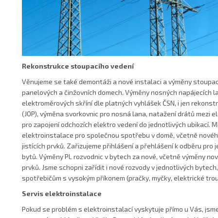
Rekonstrukce stoupacího vedení
Věnujeme se také demontáži a nové instalaci a výměny stoupac
panelových a činžovních domech. Výměny nosných napájecích l
elektroměrových skříní dle platných vyhlášek ČSN, i jen rekons
(JOP), výměna svorkovnic pro nosná lana, natažení drátů mezi el
pro zapojení odchozích elektro vedení do jednotlivých ubikací.
elektroinstalace pro společnou spotřebu v domě, včetně nové
jistících prvků. Zařizujeme přihlášení a přehlášení k odběru pro 
bytů. Výměny PL rozvodnic v bytech za nové, včetně výměny nový
prvků. Jsme schopni zařídit i nové rozvody v jednotlivých bytech,
spotřebičům s vysokým příkonem (pračky, myčky, elektrické troub
Servis elektroinstalace
Pokud se problém s elektroinstalací vyskytuje přímo u Vás, jsm