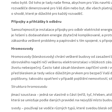
nebo bytě. Od toho je tady naše firma, abychom pro Vás navrhli 
rozvaděče dimenzované pro Váš dům nebo byt, dle všech platný
o shodě, které je důležité pro každý rozvaděč.
Přípojky a přihlášky k odběru
Samozřejmostí je instalace přípojky pro odběr elektrické energ
je řešení s dodavatelem energie zbytečně komplikované, a prot
zákazníka veškeré problémy a papírování s tím spojené, s připoj
Hromosvody
Hromosvody (bleskosvody) chrání veškeré budovy od zasažení 
obrovského napětí ničí veškerou elektroinstalaci v blízkosti zás
životu nebezpečný. Často také zásah bleskem zapříčiní vznik i 
před bleskem je tedy velice důležitým prvkem pro bezpečí Vaší 
pojišťovny, takováto opatření v případě pojištění nemovitostí, st
Struktura hromosvodu
jímací soustava – jedná se vlastně o část (mříž, tyč, hřeben, atd.
která se umisťuje podle daných pravidel na nejvyšší místo budo
svody – používají se vodiče různých typů, které svedou blesk o