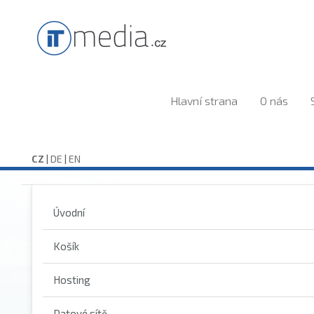
Hlavní strana
O nás
CZ
|
DE
|
EN
Úvodní
Košík
Hosting
Datové sítě