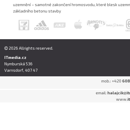
uzemnění – samotné zakončení hromosvodu, které blesk uzemn
základního betonu stavby
2026 Allrights reserved.
ITmedia.cz
Nymburská 536
Varnsdorf, 407 47
mob.: +420
608
email:
halajcik
@
i
www.
i