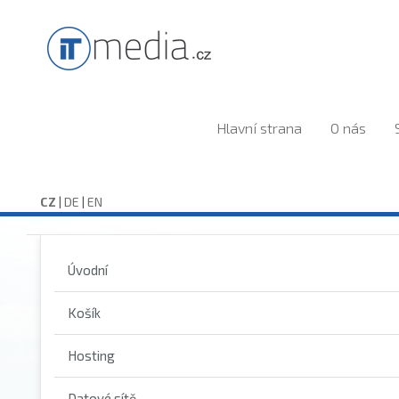
Hlavní strana
O nás
CZ
|
DE
|
EN
Úvodní
Košík
Hosting
Datové sítě