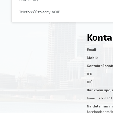
Telefonní ústředny, VOIP
Konta
Email:
halaj
Mobil:
+420 
Kontaktní osob
IČO:
8829
DIČ:
CZ920
Bankovní spoj
Jsme plátci DPH.
Najdete nás i 
facebook.com/i