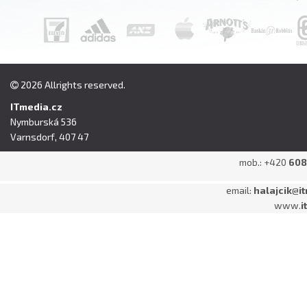
2026 Allrights reserved.
ITmedia.cz
Nymburská 536
Varnsdorf, 407 47
mob.: +420
608
email:
halajcik
@
i
www.
i