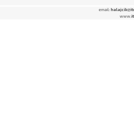
email:
halajcik
@
i
www.
i