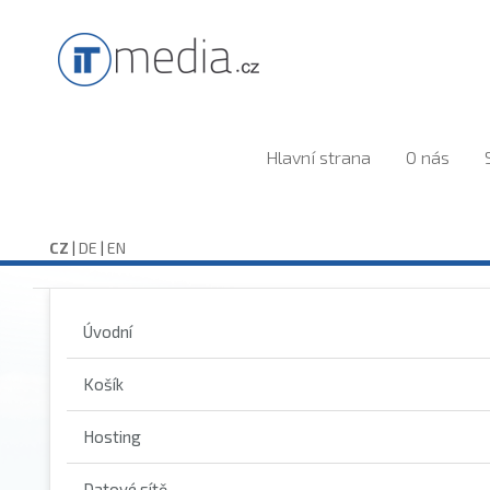
Hlavní strana
O nás
CZ
|
DE
|
EN
Úvodní
Košík
Hosting
Datové sítě