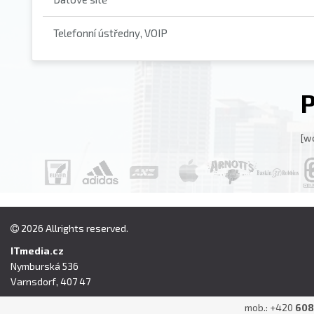
Telefonní ústředny, VOIP
[w
2026 Allrights reserved.
ITmedia.cz
Nymburská 536
Varnsdorf, 407 47
mob.: +420
608